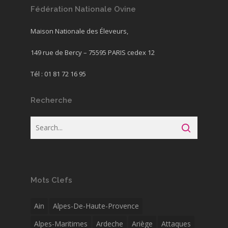
Fédération Nationale Ovine
Maison Nationale des Éleveurs,
149 rue de Bercy – 75595 PARIS cedex 12
Tél : 01 81 72 16 95
Recherche
Mots Clefs
Ain
Alpes-De-Haute-Provence
Alpes-Maritimes
Ardeche
Ariège
Attaques