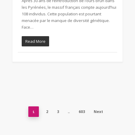
Après 30 ans de réintroduction de l’ours brun dans
les Pyrénées, le massif français compte aujourd’hui
108 individus. Cette population est pourtant
menacée par le manque de diversité génétique.
Face…
Read More
2
3
603
Next
1
…