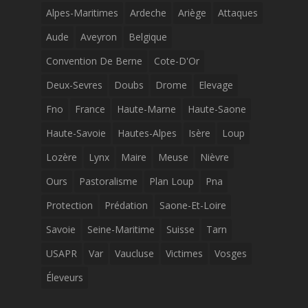
Alpes-Maritimes
Ardeche
Ariège
Attaques
Aude
Aveyron
Belgique
Convention De Berne
Cote-D'Or
Deux-Sevres
Doubs
Drome
Elevage
Fno
France
Haute-Marne
Haute-Saone
Haute-Savoie
Hautes-Alpes
Isère
Loup
Lozère
Lynx
Maire
Meuse
Nièvre
Ours
Pastoralisme
Plan Loup
Pna
Protection
Prédation
Saone-Et-Loire
Savoie
Seine-Maritime
Suisse
Tarn
USAPR
Var
Vaucluse
Victimes
Vosges
Éleveurs