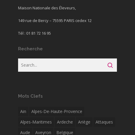
Maison Nationale des Éleveurs,
149 rue de Bercy – 75595 PARIS cedex 12
Tél : 01 81 72 16 95
Recherche
Mots Clefs
Ain
Alpes-De-Haute-Provence
Alpes-Maritimes
Ardeche
Ariège
Attaques
Aude
Aveyron
Belgique