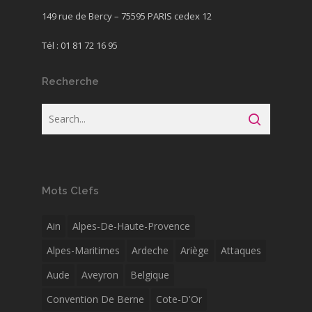
149 rue de Bercy – 75595 PARIS cedex 12
Tél : 01 81 72 16 95
Recherche
Mots Clefs
Ain
Alpes-De-Haute-Provence
Alpes-Maritimes
Ardeche
Ariège
Attaques
Aude
Aveyron
Belgique
Convention De Berne
Cote-D'Or