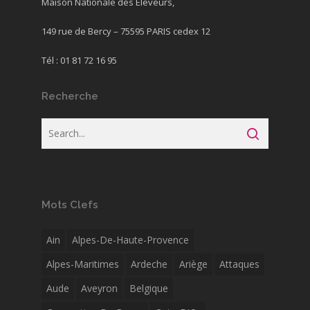
Maison Nationale des Éleveurs,
149 rue de Bercy – 75595 PARIS cedex 12
Tél : 01 81 72 16 95
Recherche
Mots Clefs
Ain
Alpes-De-Haute-Provence
Alpes-Maritimes
Ardeche
Ariège
Attaques
Aude
Aveyron
Belgique