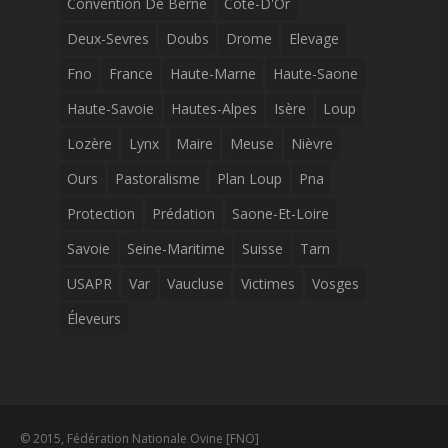
Convention De Berne
Cote-D'Or
Deux-Sevres
Doubs
Drome
Elevage
Fno
France
Haute-Marne
Haute-Saone
Haute-Savoie
Hautes-Alpes
Isère
Loup
Lozère
Lynx
Maire
Meuse
Nièvre
Ours
Pastoralisme
Plan Loup
Pna
Protection
Prédation
Saone-Et-Loire
Savoie
Seine-Maritime
Suisse
Tarn
USAPR
Var
Vaucluse
Victimes
Vosges
Éleveurs
© 2015, Fédération Nationale Ovine [FNO]