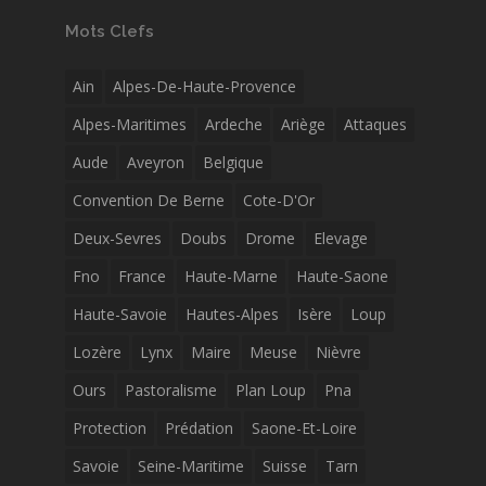
Mots Clefs
Ain
Alpes-De-Haute-Provence
Alpes-Maritimes
Ardeche
Ariège
Attaques
Aude
Aveyron
Belgique
Convention De Berne
Cote-D'Or
Deux-Sevres
Doubs
Drome
Elevage
Fno
France
Haute-Marne
Haute-Saone
Haute-Savoie
Hautes-Alpes
Isère
Loup
Lozère
Lynx
Maire
Meuse
Nièvre
Ours
Pastoralisme
Plan Loup
Pna
Protection
Prédation
Saone-Et-Loire
Savoie
Seine-Maritime
Suisse
Tarn