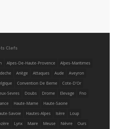
ts Clefs
n
Alpes-De-Haute-Provence
Alpes-Maritimes
rdeche
Ariège
Attaques
Aude
Aveyron
elgique
Convention De Berne
Cote-D'Or
eux-Sevres
Doubs
Drome
Elevage
Fno
rance
Haute-Marne
Haute-Saone
aute-Savoie
Hautes-Alpes
Isère
Loup
ozère
Lynx
Maire
Meuse
Nièvre
Ours