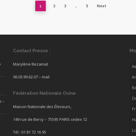
2
3
5
Next
1
…
Contact Presse :
Mo
e
Marylène Bezamat
Ai
06.03.99.62.07 –
mail
A
B
Fédération Nationale Ovine
D
s –
Maison Nationale des Éleveurs,
F
149 rue de Bercy – 75595 PARIS cedex 12
H
L
Tél : 01 81 72 16 95