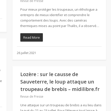
Revue de Presse
Pour mieux protéger les troupeaux, un éthologue a
entrepris de mieux identifier et comprendre le
comportement des loups. Avec des caméras
thermiques mises au point par Thalès, il a observé…
Read More
26 juillet 2021
n
Lozère : sur le causse de
Sauveterre, le loup attaque un
ne
troupeau de brebis – midilibre.fr
Revue de Presse
Une attaque sur un troupeau de brebis a eu lieu dans
la nuit du 22 au 23 juillet. Pour l’éleveur tout laisse à