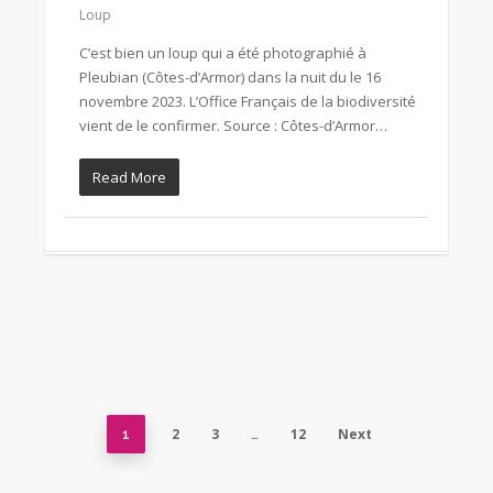
Loup
C’est bien un loup qui a été photographié à
Pleubian (Côtes-d’Armor) dans la nuit du le 16
novembre 2023. L’Office Français de la biodiversité
vient de le confirmer. Source : Côtes-d’Armor…
Read More
2
3
12
Next
1
…