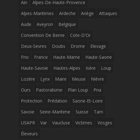
Ain
Alpes-De-Haute-Provence
Alpes-Maritimes
Ardeche
Ariège
Attaques
Aude
Aveyron
Belgique
Convention De Berne
Cote-D'Or
Deux-Sevres
Doubs
Drome
Elevage
Fno
France
Haute-Marne
Haute-Saone
Haute-Savoie
Hautes-Alpes
Isère
Loup
Lozère
Lynx
Maire
Meuse
Nièvre
Ours
Pastoralisme
Plan Loup
Pna
Protection
Prédation
Saone-Et-Loire
Savoie
Seine-Maritime
Suisse
Tarn
USAPR
Var
Vaucluse
Victimes
Vosges
Éleveurs