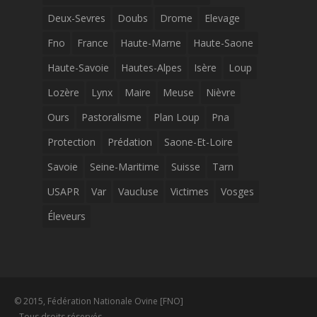
Deux-Sevres
Doubs
Drome
Elevage
Fno
France
Haute-Marne
Haute-Saone
Haute-Savoie
Hautes-Alpes
Isère
Loup
Lozère
Lynx
Maire
Meuse
Nièvre
Ours
Pastoralisme
Plan Loup
Pna
Protection
Prédation
Saone-Et-Loire
Savoie
Seine-Maritime
Suisse
Tarn
USAPR
Var
Vaucluse
Victimes
Vosges
Éleveurs
© 2015, Fédération Nationale Ovine [FNO]
- Tous droits réservés