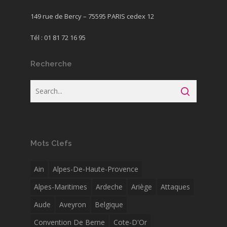
149 rue de Bercy – 75595 PARIS cedex 12
Tél : 01 81 72 16 95
Recherche
Mots Clefs
Ain
Alpes-De-Haute-Provence
Alpes-Maritimes
Ardeche
Ariège
Attaques
Aude
Aveyron
Belgique
Convention De Berne
Cote-D'Or