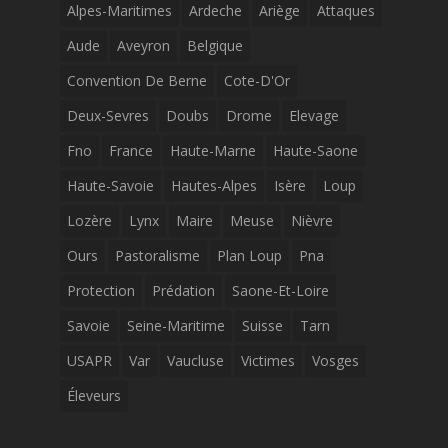
Alpes-Maritimes
Ardeche
Ariège
Attaques
Aude
Aveyron
Belgique
Convention De Berne
Cote-D'Or
Deux-Sevres
Doubs
Drome
Elevage
Fno
France
Haute-Marne
Haute-Saone
Haute-Savoie
Hautes-Alpes
Isère
Loup
Lozère
Lynx
Maire
Meuse
Nièvre
Ours
Pastoralisme
Plan Loup
Pna
Protection
Prédation
Saone-Et-Loire
Savoie
Seine-Maritime
Suisse
Tarn
USAPR
Var
Vaucluse
Victimes
Vosges
Éleveurs