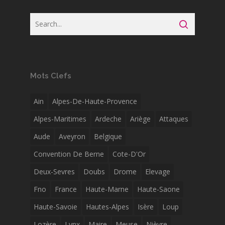
Mots Clefs
Ain
Alpes-De-Haute-Provence
Alpes-Maritimes
Ardeche
Ariège
Attaques
Aude
Aveyron
Belgique
Convention De Berne
Cote-D'Or
Deux-Sevres
Doubs
Drome
Elevage
Fno
France
Haute-Marne
Haute-Saone
Haute-Savoie
Hautes-Alpes
Isère
Loup
Lozère
Lynx
Maire
Meuse
Nièvre