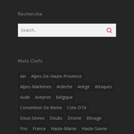
Recherche
Mots Clefs
Ain
Alpes-De-Haute-Provence
Alpes-Maritimes
Ardeche
Ariège
Attaques
Aude
Aveyron
Belgique
Convention De Berne
Cote-D'Or
Deux-Sevres
Doubs
Drome
Elevage
Fno
France
Haute-Marne
Haute-Saone