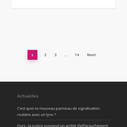
2
3
14
Next
1
…
Actualités
C’est quoi ce nouveau panneau de signalisation
routière avec un lynx ?
Ours : la justice suspend un arrêté d’effarouchement