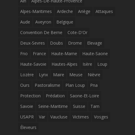
Ain
Alpes-De-Haute-Provence
Alpes-Maritimes
Ardeche
Ariège
Attaques
Aude
Aveyron
Belgique
Convention De Berne
Cote-D'Or
Deux-Sevres
Doubs
Drome
Elevage
Fno
France
Haute-Marne
Haute-Saone
Haute-Savoie
Hautes-Alpes
Isère
Loup
Lozère
Lynx
Maire
Meuse
Nièvre
Ours
Pastoralisme
Plan Loup
Pna
Protection
Prédation
Saone-Et-Loire
Savoie
Seine-Maritime
Suisse
Tarn
USAPR
Var
Vaucluse
Victimes
Vosges
Éleveurs