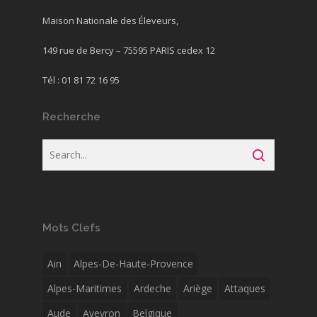
Maison Nationale des Éleveurs,
149 rue de Bercy – 75595 PARIS cedex 12
Tél : 01 81 72 16 95
Recherche
Mots Clefs
Ain
Alpes-De-Haute-Provence
Alpes-Maritimes
Ardeche
Ariège
Attaques
Aude
Aveyron
Belgique