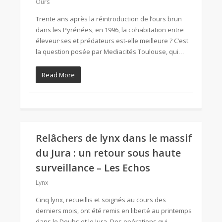
Ours
Trente ans après la réintroduction de l’ours brun
dans les Pyrénées, en 1996, la cohabitation entre
éleveur·ses et prédateurs est-elle meilleure ? C’est
la question posée par Mediacités Toulouse, qui…
Read More
Relâchers de lynx dans le massif
du Jura : un retour sous haute
surveillance – Les Echos
Lynx
Cinq lynx, recueillis et soignés au cours des
derniers mois, ont été remis en liberté au printemps
dans le Doubs et le Jura. Des opérations qui