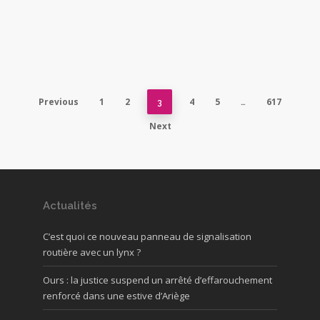
Previous
1
2
4
5
617
3
…
Next
Actualités
C’est quoi ce nouveau panneau de signalisation
routière avec un lynx ?
Ours : la justice suspend un arrêté d’effarouchement
renforcé dans une estive d’Ariège