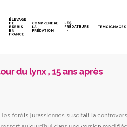
ÉLEVAGE
LES
DE
COMPRENDRE
PRÉDATEURS
BREBIS
LA
TÉMOIGNAGES
EN
PRÉDATION
FRANCE
our du lynx , 15 ans après
 les forêts jurassiennes suscitait la controvers
 ressort aujourd’hui dans une version modifiée