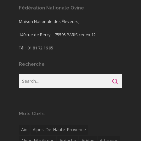
Fédération Nationale Ovine
Maison Nationale des Éleveurs,
149 rue de Bercy – 75595 PARIS cedex 12
Tél : 01 81 72 16 95
Recherche
Mots Clefs
Ain
Alpes-De-Haute-Provence
Alpes-Maritimes
Ardeche
Ariège
Attaques