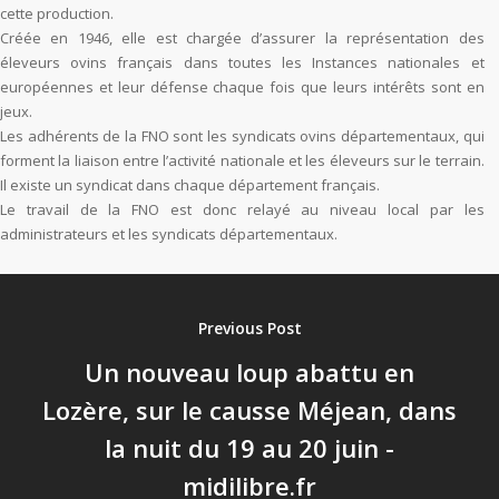
cette production.
Créée en 1946, elle est chargée d’assurer la représentation des
éleveurs ovins français dans toutes les Instances nationales et
européennes et leur défense chaque fois que leurs intérêts sont en
jeux.
Les adhérents de la FNO sont les syndicats ovins départementaux, qui
forment la liaison entre l’activité nationale et les éleveurs sur le terrain.
Il existe un syndicat dans chaque département français.
Le travail de la FNO est donc relayé au niveau local par les
administrateurs et les syndicats départementaux.
Previous Post
Un nouveau loup abattu en
Lozère, sur le causse Méjean, dans
la nuit du 19 au 20 juin -
midilibre.fr