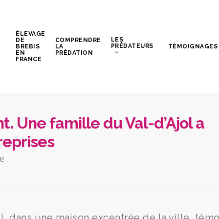
ÉLEVAGE
LES
DE
COMPRENDRE
PRÉDATEURS
BREBIS
LA
TÉMOIGNAGES
EN
PRÉDATION
FRANCE
. Une famille du Val-d’Ajol a
reprises
e
l, dans une maison excentrée de la ville, tém