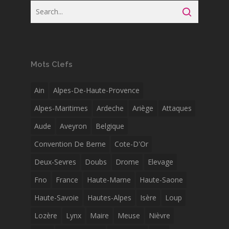
Mots Clefs
Ain
Alpes-De-Haute-Provence
Alpes-Maritimes
Ardeche
Ariège
Attaques
Aude
Aveyron
Belgique
Convention De Berne
Cote-D'Or
Deux-Sevres
Doubs
Drome
Elevage
Fno
France
Haute-Marne
Haute-Saone
Haute-Savoie
Hautes-Alpes
Isère
Loup
Lozère
Lynx
Maire
Meuse
Nièvre