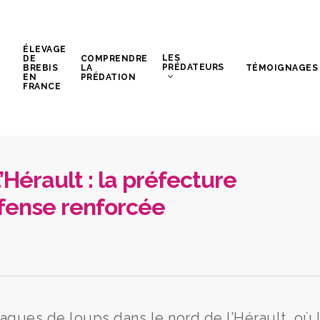
ÉLEVAGE
LES
DE
COMPRENDRE
PRÉDATEURS
BREBIS
LA
TÉMOIGNAGES
EN
PRÉDATION
FRANCE
’Hérault : la préfecture
éfense renforcée
taques de loups dans le nord de l’Hérault, où 