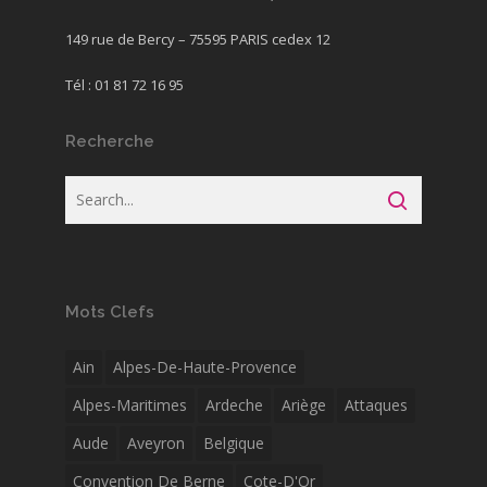
149 rue de Bercy – 75595 PARIS cedex 12
Tél : 01 81 72 16 95
Recherche
Mots Clefs
Ain
Alpes-De-Haute-Provence
Alpes-Maritimes
Ardeche
Ariège
Attaques
Aude
Aveyron
Belgique
Convention De Berne
Cote-D'Or