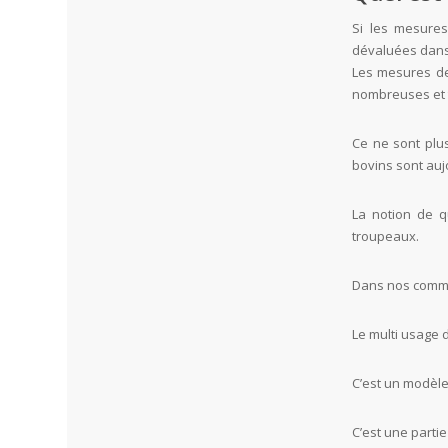
Si les mesures
dévaluées dans 
Les mesures de
nombreuses et t
Ce ne sont plu
bovins sont aujo
La notion de q
troupeaux.
Dans nos commun
Le multi usage
C’est un modèl
C’est une parti