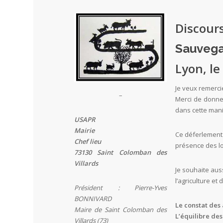
Disco
Sauvega
Lyon, le
Je veux remercie
–
Merci de donner
dans cette mani
USAPR
Mairie
Ce déferlement 
Chef lieu
présence des l
73130 Saint Colomban des
Villards
Je souhaite auss
l’agriculture et
Président : Pierre-Yves
BONNIVARD
Le constat des 
Maire de Saint Colomban des
L’équilibre des
Villards (73)