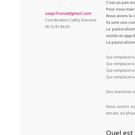
C’est un pan es
Pour nous maire
usaprfrance@gmail.com
Nous avons le d
Coordination Cathy Davoine
Ils sont une c
06.15.81.84.30
Le pastoralism
visités et appré
Le pastoralisme
Qui remplacera 
Qui remplacera 
Qui remplacera 
Qui remplacera 
Des machines mo
Nous avions esp
terrain, en phas
Quel est 