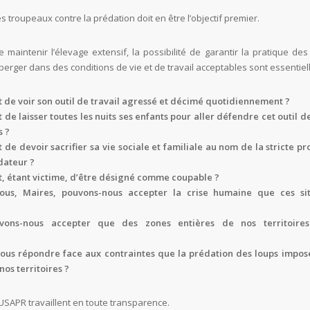
s troupeaux contre la prédation doit en être l’objectif premier.
de maintenir l’élevage extensif, la possibilité de garantir la pratique des
berger dans des conditions de vie et de travail acceptables sont essentiel
t de voir son outil de travail agressé et décimé quotidiennement ?
 de laisser toutes les nuits ses enfants pour aller défendre cet outil de
s ?
 de devoir sacrifier sa vie sociale et familiale au nom de la stricte pr
dateur ?
t, étant victime, d’être désigné comme coupable ?
us, Maires, pouvons-nous accepter la crise humaine que ces sit
ons-nous accepter que des zones entières de nos territoires
us répondre face aux contraintes que la prédation des loups impos
nos territoires ?
’USAPR travaillent en toute transparence.