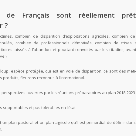
n de Français sont réellement prê
r ?
times, combien de disparition d’exploitations agricoles, combien de
 annulés, combien de professionnels démotivés, combien de crises s
itoires laissés à l’abandon, et pourtant convoités par les citadins, avan
ve ?
 loup, espèce protégée, qui est en voie de disparition, ce sont des méti
 produits, fleurons reconnus à l’international.
s perspectives ouvertes par les réunions préparatoires au plan 2018-2023 
s supportables et pas tolérables en l’état.
t un plan pastoral et un plan agricole qu’il est primordial de définir dans 
.