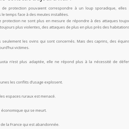
 de protection pouvaient correspondre à un loup sporadique, elles
le temps face à des meutes installées.
 protection ne sont plus en mesure de répondre à des attaques toujo
oujours plus violentes, des attaques de plus en plus près des habitations
s seulement les ovins qui sont concernés. Mais des caprins, des équin
urd’hui victimes.
uota n’est plus adaptée, elle ne répond plus à la nécessité de défe
es les conflits d’usage explosent.
 des espaces ruraux est menacé.
e économique qui se meurt.
e de la France qui est abandonnée.