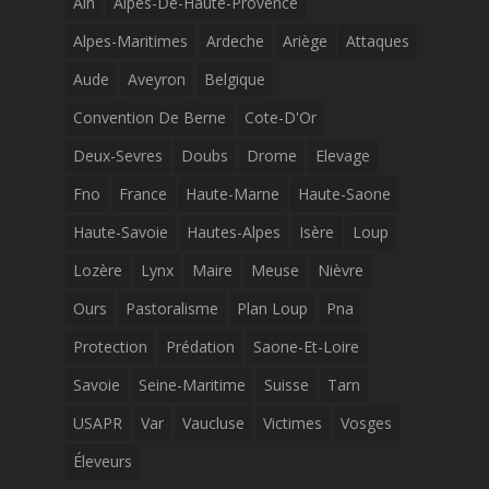
Ain
Alpes-De-Haute-Provence
Alpes-Maritimes
Ardeche
Ariège
Attaques
Aude
Aveyron
Belgique
Convention De Berne
Cote-D'Or
Deux-Sevres
Doubs
Drome
Elevage
Fno
France
Haute-Marne
Haute-Saone
Haute-Savoie
Hautes-Alpes
Isère
Loup
Lozère
Lynx
Maire
Meuse
Nièvre
Ours
Pastoralisme
Plan Loup
Pna
Protection
Prédation
Saone-Et-Loire
Savoie
Seine-Maritime
Suisse
Tarn
USAPR
Var
Vaucluse
Victimes
Vosges
Éleveurs