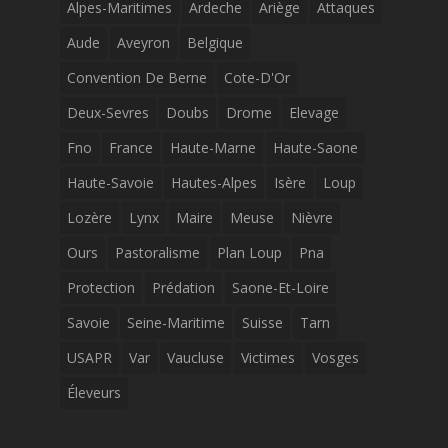
Alpes-Maritimes
Ardeche
Ariège
Attaques
Aude
Aveyron
Belgique
Convention De Berne
Cote-D'Or
Deux-Sevres
Doubs
Drome
Elevage
Fno
France
Haute-Marne
Haute-Saone
Haute-Savoie
Hautes-Alpes
Isère
Loup
Lozère
Lynx
Maire
Meuse
Nièvre
Ours
Pastoralisme
Plan Loup
Pna
Protection
Prédation
Saone-Et-Loire
Savoie
Seine-Maritime
Suisse
Tarn
USAPR
Var
Vaucluse
Victimes
Vosges
Éleveurs