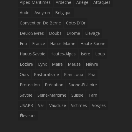
Alpes-Maritimes
Ardeche
Ariège
Attaques
Aude
Aveyron
Belgique
Convention De Berne
Cote-D'Or
Deux-Sevres
Doubs
Drome
Elevage
Fno
France
Haute-Marne
Haute-Saone
Haute-Savoie
Hautes-Alpes
Isère
Loup
Lozère
Lynx
Maire
Meuse
Nièvre
Ours
Pastoralisme
Plan Loup
Pna
Protection
Prédation
Saone-Et-Loire
Savoie
Seine-Maritime
Suisse
Tarn
USAPR
Var
Vaucluse
Victimes
Vosges
Éleveurs