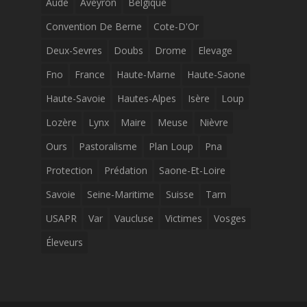
Aude
Aveyron
Belgique
Convention De Berne
Cote-D'Or
Deux-Sevres
Doubs
Drome
Elevage
Fno
France
Haute-Marne
Haute-Saone
Haute-Savoie
Hautes-Alpes
Isère
Loup
Lozère
Lynx
Maire
Meuse
Nièvre
Ours
Pastoralisme
Plan Loup
Pna
Protection
Prédation
Saone-Et-Loire
Savoie
Seine-Maritime
Suisse
Tarn
USAPR
Var
Vaucluse
Victimes
Vosges
Éleveurs