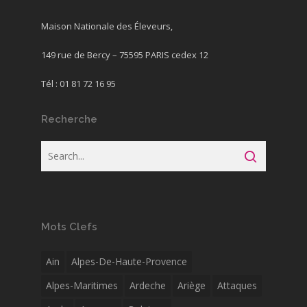
Maison Nationale des Éleveurs,
149 rue de Bercy – 75595 PARIS cedex 12
Tél : 01 81 72 16 95
Recherche
Mots Clefs
Ain
Alpes-De-Haute-Provence
Alpes-Maritimes
Ardeche
Ariège
Attaques