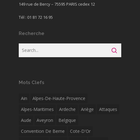
149 rue de Bercy – 75595 PARIS cedex 12
Tél : 01 81 72 16 95
Recherche
Mots Clefs
Ain
Alpes-De-Haute-Provence
Alpes-Maritimes
Ardeche
Ariège
Attaques
Aude
Aveyron
Belgique
Convention De Berne
Cote-D'Or