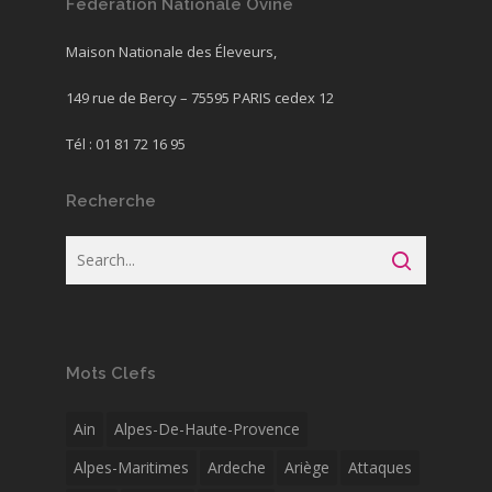
Fédération Nationale Ovine
Maison Nationale des Éleveurs,
149 rue de Bercy – 75595 PARIS cedex 12
Tél : 01 81 72 16 95
Recherche
Mots Clefs
Ain
Alpes-De-Haute-Provence
Alpes-Maritimes
Ardeche
Ariège
Attaques