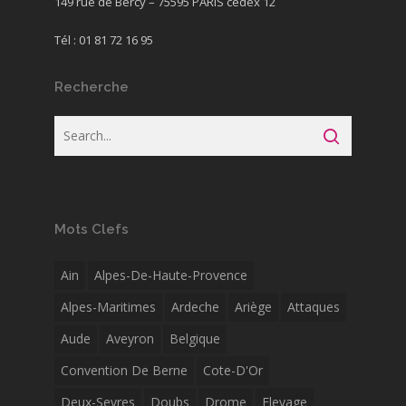
149 rue de Bercy – 75595 PARIS cedex 12
Tél : 01 81 72 16 95
Recherche
Mots Clefs
Ain
Alpes-De-Haute-Provence
Alpes-Maritimes
Ardeche
Ariège
Attaques
Aude
Aveyron
Belgique
Convention De Berne
Cote-D'Or
Deux-Sevres
Doubs
Drome
Elevage