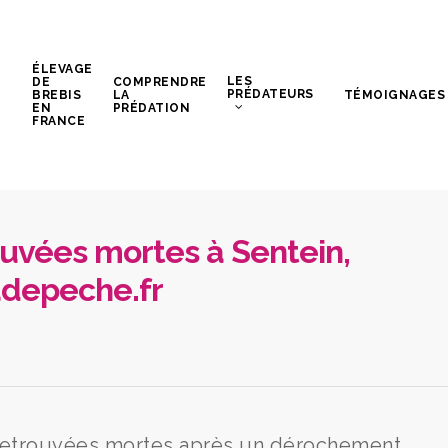
ÉLEVAGE
LES
DE
COMPRENDRE
PRÉDATEURS
BREBIS
LA
TÉMOIGNAGES
EN
PRÉDATION
FRANCE
rouvées mortes à Sentein,
ladepeche.fr
 retrouvées mortes après un dérochement,