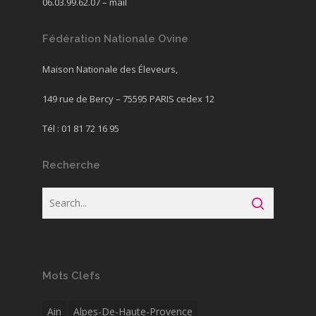
06.03.99.62.07 –
mail
Fédération Nationale Ovine
Maison Nationale des Éleveurs,
149 rue de Bercy – 75595 PARIS cedex 12
Tél : 01 81 72 16 95
Recherche
Mots Clefs
Ain
Alpes-De-Haute-Provence