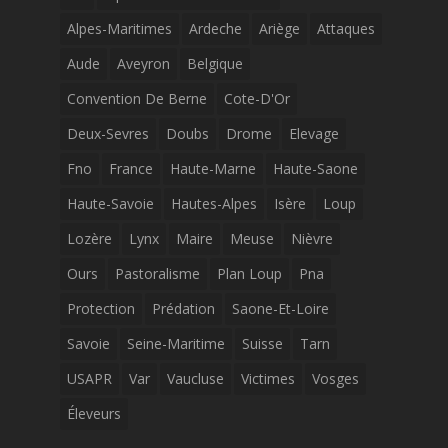
Alpes-Maritimes
Ardeche
Ariège
Attaques
Aude
Aveyron
Belgique
Convention De Berne
Cote-D'Or
Deux-Sevres
Doubs
Drome
Elevage
Fno
France
Haute-Marne
Haute-Saone
Haute-Savoie
Hautes-Alpes
Isère
Loup
Lozère
Lynx
Maire
Meuse
Nièvre
Ours
Pastoralisme
Plan Loup
Pna
Protection
Prédation
Saone-Et-Loire
Savoie
Seine-Maritime
Suisse
Tarn
USAPR
Var
Vaucluse
Victimes
Vosges
Éleveurs