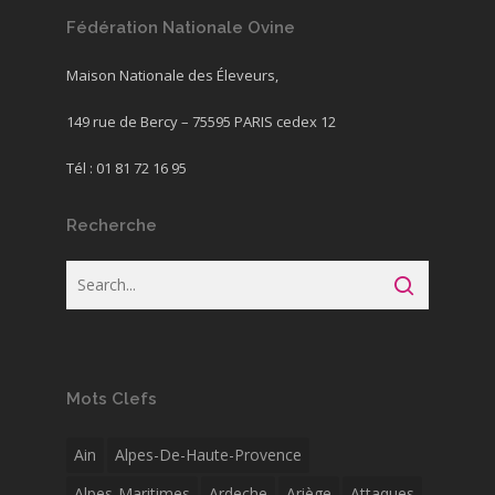
Fédération Nationale Ovine
Maison Nationale des Éleveurs,
149 rue de Bercy – 75595 PARIS cedex 12
Tél : 01 81 72 16 95
Recherche
Mots Clefs
Ain
Alpes-De-Haute-Provence
Alpes-Maritimes
Ardeche
Ariège
Attaques