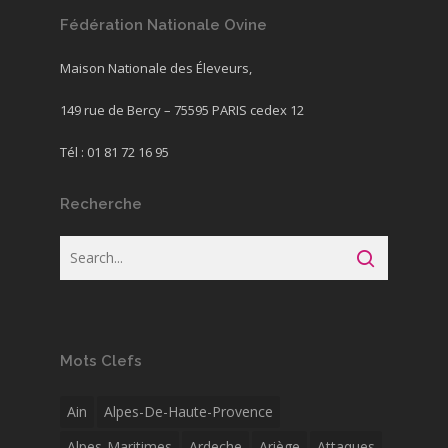
Fédération Nationale Ovine
Maison Nationale des Éleveurs,
149 rue de Bercy – 75595 PARIS cedex 12
Tél : 01 81 72 16 95
Recherche
Mots Clefs
Ain
Alpes-De-Haute-Provence
Alpes-Maritimes
Ardeche
Ariège
Attaques