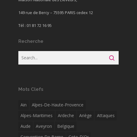
149 rue de Bercy – 75595 PARIS cedex 12
Tél : 01 81 72 16 95
Recherche
Mots Clefs
Ain
Alpes-De-Haute-Provence
Alpes-Maritimes
Ardeche
Ariège
Attaques
Aude
Aveyron
Belgique
Convention De Berne
Cote-D'Or