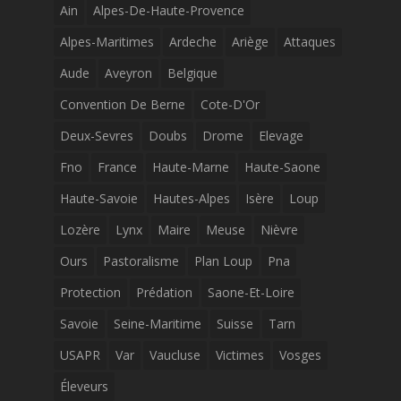
Ain
Alpes-De-Haute-Provence
Alpes-Maritimes
Ardeche
Ariège
Attaques
Aude
Aveyron
Belgique
Convention De Berne
Cote-D'Or
Deux-Sevres
Doubs
Drome
Elevage
Fno
France
Haute-Marne
Haute-Saone
Haute-Savoie
Hautes-Alpes
Isère
Loup
Lozère
Lynx
Maire
Meuse
Nièvre
Ours
Pastoralisme
Plan Loup
Pna
Protection
Prédation
Saone-Et-Loire
Savoie
Seine-Maritime
Suisse
Tarn
USAPR
Var
Vaucluse
Victimes
Vosges
Éleveurs