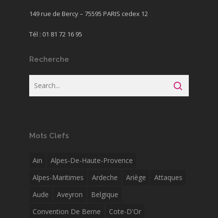
149 rue de Bercy – 75595 PARIS cedex 12
Tél : 01 81 72 16 95
Recherche
Mots Clefs
Ain
Alpes-De-Haute-Provence
Alpes-Maritimes
Ardeche
Ariège
Attaques
Aude
Aveyron
Belgique
Convention De Berne
Cote-D'Or