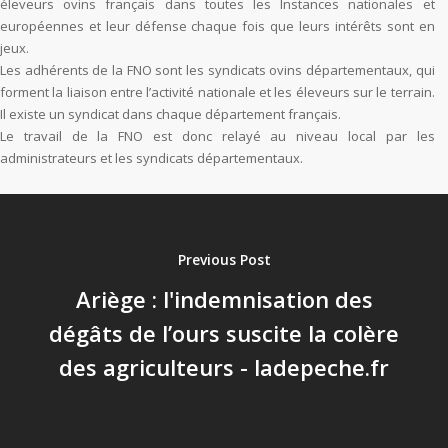
éleveurs ovins français dans toutes les Instances nationales et
européennes et leur défense chaque fois que leurs intérêts sont en
jeux.
Les adhérents de la FNO sont les syndicats ovins départementaux, qui
forment la liaison entre l’activité nationale et les éleveurs sur le terrain.
Il existe un syndicat dans chaque département français.
Le travail de la FNO est donc relayé au niveau local par les
administrateurs et les syndicats départementaux.
Previous Post
Ariège : l'indemnisation des
dégâts de l’ours suscite la colère
des agriculteurs - ladepeche.fr