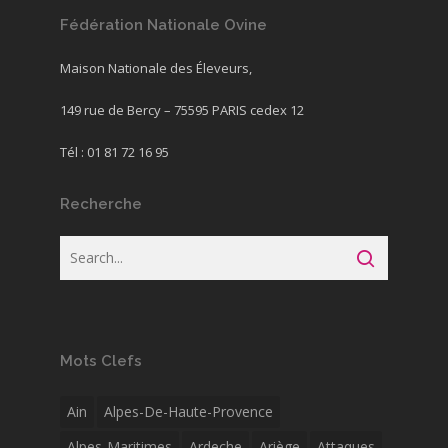
Fédération Nationale Ovine
Maison Nationale des Éleveurs,
149 rue de Bercy – 75595 PARIS cedex 12
Tél : 01 81 72 16 95
Recherche
Mots Clefs
Ain
Alpes-De-Haute-Provence
Alpes-Maritimes
Ardeche
Ariège
Attaques