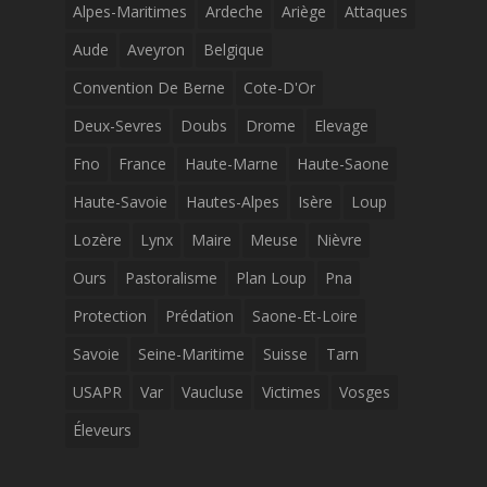
Alpes-Maritimes
Ardeche
Ariège
Attaques
Aude
Aveyron
Belgique
Convention De Berne
Cote-D'Or
Deux-Sevres
Doubs
Drome
Elevage
Fno
France
Haute-Marne
Haute-Saone
Haute-Savoie
Hautes-Alpes
Isère
Loup
Lozère
Lynx
Maire
Meuse
Nièvre
Ours
Pastoralisme
Plan Loup
Pna
Protection
Prédation
Saone-Et-Loire
Savoie
Seine-Maritime
Suisse
Tarn
USAPR
Var
Vaucluse
Victimes
Vosges
Éleveurs