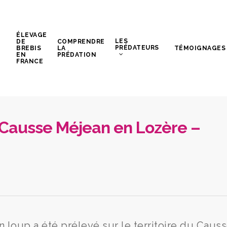
ÉLEVAGE
LES
DE
COMPRENDRE
PRÉDATEURS
BREBIS
LA
TÉMOIGNAGES
EN
PRÉDATION
FRANCE
e Causse Méjean en Lozère –
un loup a été prélevé sur le territoire du Caus