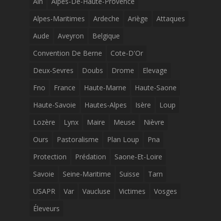
Ain
Alpes-De-Haute-Provence
Alpes-Maritimes
Ardeche
Ariège
Attaques
Aude
Aveyron
Belgique
Convention De Berne
Cote-D'Or
Deux-Sevres
Doubs
Drome
Elevage
Fno
France
Haute-Marne
Haute-Saone
Haute-Savoie
Hautes-Alpes
Isère
Loup
Lozère
Lynx
Maire
Meuse
Nièvre
Ours
Pastoralisme
Plan Loup
Pna
Protection
Prédation
Saone-Et-Loire
Savoie
Seine-Maritime
Suisse
Tarn
USAPR
Var
Vaucluse
Victimes
Vosges
Éleveurs