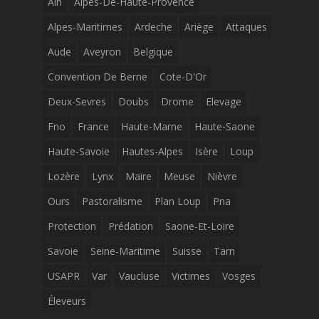
Ain
Alpes-De-Haute-Provence
Alpes-Maritimes
Ardeche
Ariège
Attaques
Aude
Aveyron
Belgique
Convention De Berne
Cote-D'Or
Deux-Sevres
Doubs
Drome
Elevage
Fno
France
Haute-Marne
Haute-Saone
Haute-Savoie
Hautes-Alpes
Isère
Loup
Lozère
Lynx
Maire
Meuse
Nièvre
Ours
Pastoralisme
Plan Loup
Pna
Protection
Prédation
Saone-Et-Loire
Savoie
Seine-Maritime
Suisse
Tarn
USAPR
Var
Vaucluse
Victimes
Vosges
Éleveurs