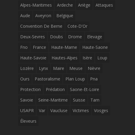
Alpes-Maritimes
Ardeche
Ariège
Attaques
Aude
Aveyron
Belgique
Convention De Berne
Cote-D'Or
Deux-Sevres
Doubs
Drome
Elevage
Fno
France
Haute-Marne
Haute-Saone
Haute-Savoie
Hautes-Alpes
Isère
Loup
Lozère
Lynx
Maire
Meuse
Nièvre
Ours
Pastoralisme
Plan Loup
Pna
Protection
Prédation
Saone-Et-Loire
Savoie
Seine-Maritime
Suisse
Tarn
USAPR
Var
Vaucluse
Victimes
Vosges
Éleveurs