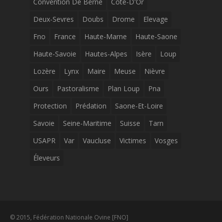
Convention De Berne
Cote-D'Or
Deux-Sevres
Doubs
Drome
Elevage
Fno
France
Haute-Marne
Haute-Saone
Haute-Savoie
Hautes-Alpes
Isère
Loup
Lozère
Lynx
Maire
Meuse
Nièvre
Ours
Pastoralisme
Plan Loup
Pna
Protection
Prédation
Saone-Et-Loire
Savoie
Seine-Maritime
Suisse
Tarn
USAPR
Var
Vaucluse
Victimes
Vosges
Éleveurs
© 2015, Fédération Nationale Ovine [FNO]