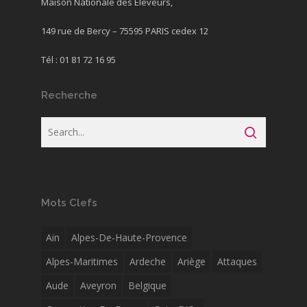
Maison Nationale des Éleveurs,
149 rue de Bercy – 75595 PARIS cedex 12
Tél : 01 81 72 16 95
Recherche
Mots Clefs
Ain
Alpes-De-Haute-Provence
Alpes-Maritimes
Ardeche
Ariège
Attaques
Aude
Aveyron
Belgique