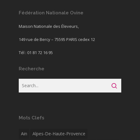
Fédération Nationale Ovine
Maison Nationale des Éleveurs,
149 rue de Bercy – 75595 PARIS cedex 12
Tél : 01 81 72 16 95
Recherche
Mots Clefs
Ain
Alpes-De-Haute-Provence