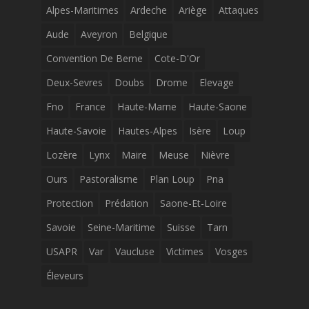
Alpes-Maritimes
Ardeche
Ariège
Attaques
Aude
Aveyron
Belgique
Convention De Berne
Cote-D'Or
Deux-Sevres
Doubs
Drome
Elevage
Fno
France
Haute-Marne
Haute-Saone
Haute-Savoie
Hautes-Alpes
Isère
Loup
Lozère
Lynx
Maire
Meuse
Nièvre
Ours
Pastoralisme
Plan Loup
Pna
Protection
Prédation
Saone-Et-Loire
Savoie
Seine-Maritime
Suisse
Tarn
USAPR
Var
Vaucluse
Victimes
Vosges
Éleveurs