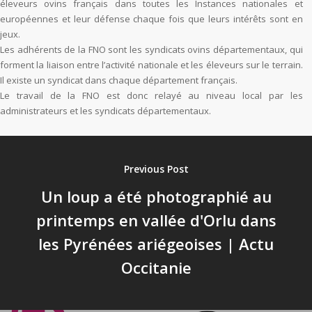
éleveurs ovins français dans toutes les Instances nationales et
européennes et leur défense chaque fois que leurs intérêts sont en
jeux.
Les adhérents de la FNO sont les syndicats ovins départementaux, qui
forment la liaison entre l’activité nationale et les éleveurs sur le terrain.
Il existe un syndicat dans chaque département français.
Le travail de la FNO est donc relayé au niveau local par les
administrateurs et les syndicats départementaux.
Previous Post
Un loup a été photographié au
printemps en vallée d'Orlu dans
les Pyrénées ariégeoises | Actu
Occitanie