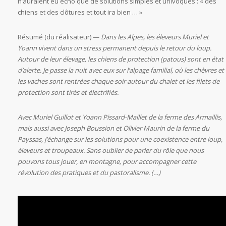
n’auraient eu écho que de solutions simples et univoques : « des
chiens et des clôtures et tout ira bien … »
Résumé (du réalisateur) —
Dans les Alpes, les éleveurs Muriel et
Yoann vivent dans un stress permanent depuis le retour du loup.
Autour de leur élevage, les chiens de protection (patous) sont en état
d’alerte. Je passe la nuit avec eux sur l’alpage familial, où les chèvres et
les vaches sont rentrées chaque soir autour du chalet et les filets de
protection sont tirés et électrifiés.
Avec Muriel Guillot et Yoann Pissard-Maillet de la ferme des Armaillis,
mais aussi avec Joseph Boussion et Olivier Maurin de la ferme du
Payssas, j’échange sur les solutions pour une coexistence entre loup,
éleveurs et troupeaux. Sans oublier de parler du rôle que nous
pouvons tous jouer, en montagne, pour accompagner cette
révolution des pratiques et du pastoralisme. (…)