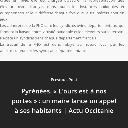
Créée en 1946, elle est chargée d’assurer la représentation des
éleveurs ovins français dans toutes les Instances nationales et
européennes et leur défense chaque fois que leurs intérêts sont en
jeux.
Les adhérents de la FNO sont les syndicats ovins départementaux, qui
forment la liaison entre l’activité nationale et les éleveurs sur le terrain.
Il existe un syndicat dans chaque département français.
Le travail de la FNO est donc relayé au niveau local par les
administrateurs et les syndicats départementaux.
Previous Post
Pyrénées. « L'ours est à nos
portes » : un maire lance un appel
à ses habitants | Actu Occitanie