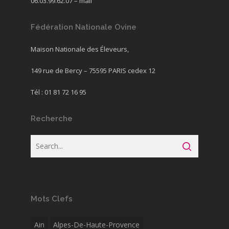
06.03.99.62.07 –
mail
Fédération Nationale Ovine
Maison Nationale des Éleveurs,
149 rue de Bercy – 75595 PARIS cedex 12
Tél : 01 81 72 16 95
Recherche
Mots Clefs
Ain
Alpes-De-Haute-Provence