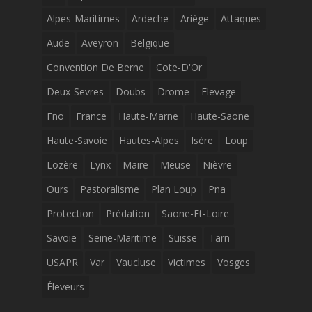
Alpes-Maritimes
Ardeche
Ariège
Attaques
Aude
Aveyron
Belgique
Convention De Berne
Cote-D'Or
Deux-Sevres
Doubs
Drome
Elevage
Fno
France
Haute-Marne
Haute-Saone
Haute-Savoie
Hautes-Alpes
Isère
Loup
Lozère
Lynx
Maire
Meuse
Nièvre
Ours
Pastoralisme
Plan Loup
Pna
Protection
Prédation
Saone-Et-Loire
Savoie
Seine-Maritime
Suisse
Tarn
USAPR
Var
Vaucluse
Victimes
Vosges
Éleveurs