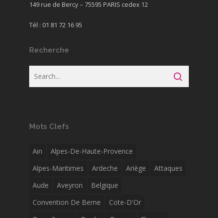
149 rue de Bercy – 75595 PARIS cedex 12
Tél : 01 81 72 16 95
Recherche
Mots Clefs
Ain
Alpes-De-Haute-Provence
Alpes-Maritimes
Ardeche
Ariège
Attaques
Aude
Aveyron
Belgique
Convention De Berne
Cote-D'Or