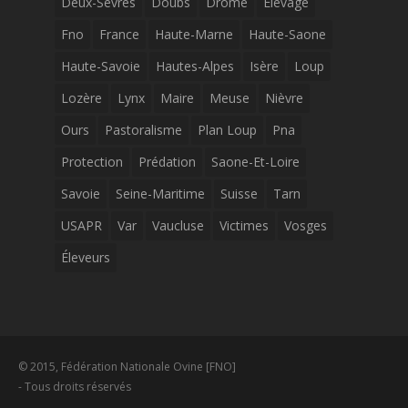
Deux-Sevres
Doubs
Drome
Elevage
Fno
France
Haute-Marne
Haute-Saone
Haute-Savoie
Hautes-Alpes
Isère
Loup
Lozère
Lynx
Maire
Meuse
Nièvre
Ours
Pastoralisme
Plan Loup
Pna
Protection
Prédation
Saone-Et-Loire
Savoie
Seine-Maritime
Suisse
Tarn
USAPR
Var
Vaucluse
Victimes
Vosges
Éleveurs
© 2015, Fédération Nationale Ovine [FNO]
- Tous droits réservés